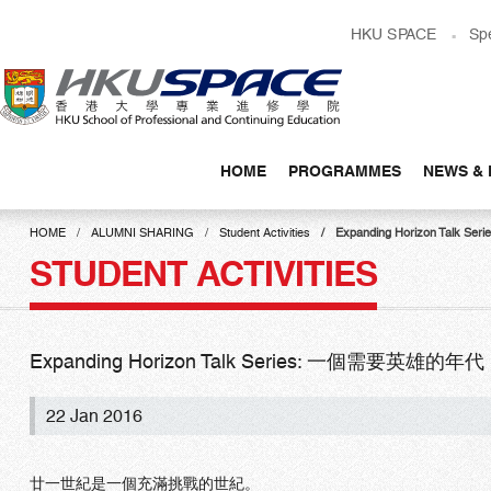
Skip
HKU SPACE
Sp
to
main
content
HOME
PROGRAMMES
NEWS & 
Main
content
HOME
ALUMNI SHARING
Student Activities
Expanding Horizon Talk
start
STUDENT ACTIVITIES
Expanding Horizon Talk Series: 一個需要英雄的年代
22 Jan 2016
廿一世紀是一個充滿挑戰的世紀。