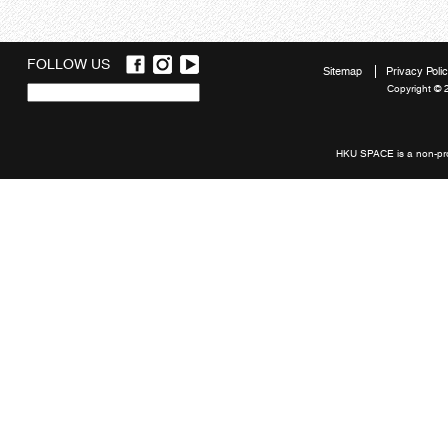
FOLLOW US
Sitemap
Privacy Poli
Copyright © 
Quick
links
HKU SPACE is a non-prof