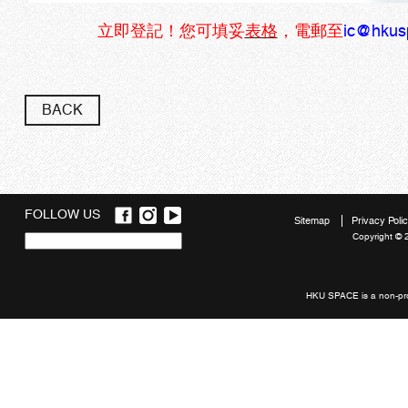
立即登記！您可填妥
表格
，電郵至
ic
@hkusp
BACK
FOLLOW US
Sitemap
Privacy Poli
Copyright © 
Quick
links
HKU SPACE is a non-prof