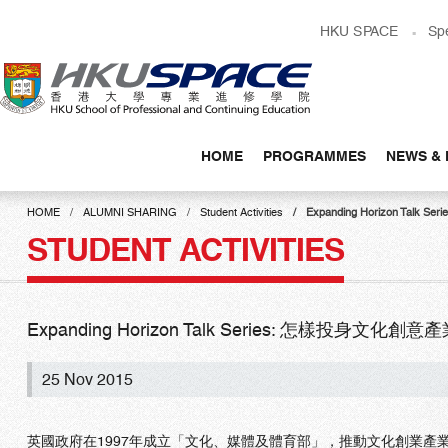
Skip
HKU SPACE
Sp
to
main
content
HOME
PROGRAMMES
NEWS & 
Main
content
HOME
ALUMNI SHARING
Student Activities
Expanding Horizon Ta
start
STUDENT ACTIVITIES
Expanding Horizon Talk Series: 怎樣投身文化
25 Nov 2015
英國政府在1997年成立「文化、媒體及體育部」，推動文化創業產業