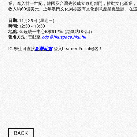
業。進入廿一世紀，韓國及台灣先後成立政府部門，推動文化產業，帶
收入約60億美元。近年澳門文化局亦設有文化創意產業促進廳。在
日期:
11月25日 (星期三)
時間:
12:30 - 13:30
地點:
金鐘統一中心6樓612室 (港鐵站D出口)​
報名方法:
電郵至
cdp
@hkuspace.hku.hk
IC 學生可直接
點擊此處
登入Learner Portal報名！
BACK