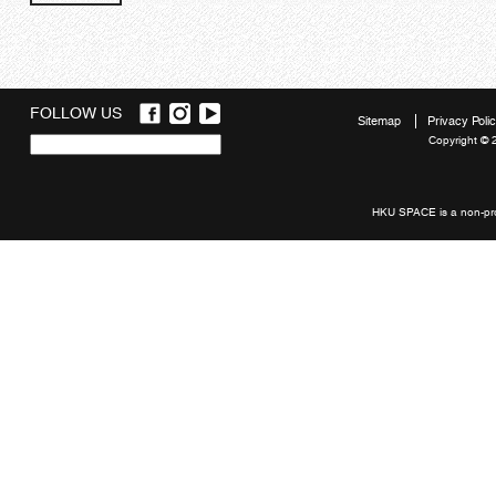
FOLLOW US
Sitemap
Privacy Poli
Copyright © 
Quick
links
HKU SPACE is a non-prof