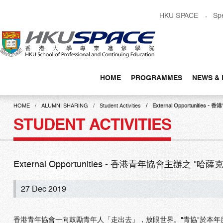
Skip
HKU SPACE
Sp
to
main
content
HOME
PROGRAMMES
NEWS & 
Main
content
HOME
ALUMNI SHARING
Student Activities
External Opportuni
start
STUDENT ACTIVITIES
External Opportunities - 香港青年協會主
27 Dec 2019
香港青年協會一向鼓勵青年人「走出去」，放眼世界。"青協"於本