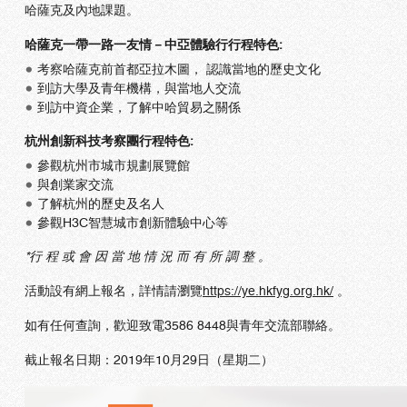
哈薩克及內地課題。
哈薩克一帶一路一友情－中亞體驗行行程特色:
考察哈薩克前首都亞拉木圖， 認識當地的歷史文化
到訪大學及青年機構，與當地人交流
到訪中資企業，了解中哈貿易之關係
杭州創新科技考察團行程特色:
參觀杭州市城市規劃展覽館
與創業家交流
了解杭州的歷史及名人
參觀H3C智慧城市創新體驗中心等
*行 程 或 會 因 當 地 情 況 而 有 所 調 整 。
活動設有網上報名，詳情請瀏覽
https://ye.hkfyg.org.hk/
。
如有任何查詢，歡迎致電3586 8448與青年交流部聯絡。
截止報名日期：2019年10月29日（星期二）