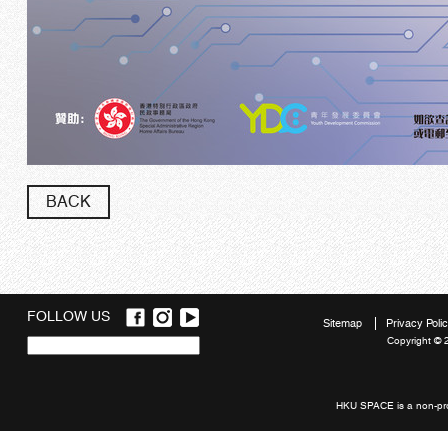
BACK
FOLLOW US
Sitemap
Privacy Poli
Copyright © 
Quick
links
HKU SPACE is a non-prof