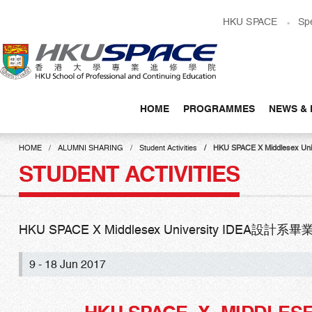
Skip
HKU SPACE
Sp
to
main
content
HOME
PROGRAMMES
NEWS & 
Main
content
HOME
ALUMNI SHARING
Student Activities
HKU SPACE X Middlesex 
start
STUDENT ACTIVITIES
HKU SPACE X Middlesex University IDEA設計系畢
9 - 18 Jun 2017