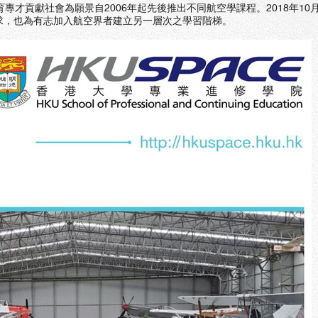
專才貢獻社會為願景自2006年起先後推出不同航空學課程。2018年1
求，也為有志加入航空界者建立另一層次之學習階梯。